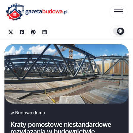
Skip
to
content
w
Budowa domu
Kraty pomostowe niestandardowe
rozwiązania w budownictwie