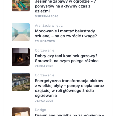
Jesienne zabawy w ogrodzie – 7
pomysłów na aktywny czas z
dziećmi
5 SIERPNIA 2026
Aranżacja wnętrz
Mocowanie i montaż balustrady
szklanej – na co zwrócić uwagę?
17 LIPCA 2026
Ogrzewanie
Dobry czy tani kominek gazowy?
Sprawdź, na czym polega różnica
7 LIPCA 2026
Ogrzewanie
Energetyczna transformacja bloków
z wielkiej płyty – pompy ciepła coraz
częściej w roli głównego źródła
ogrzewania
7 LIPCA 2026
Design
Drewniane pudełka na zamówienie –