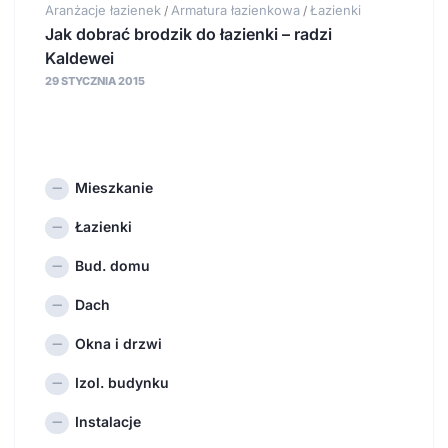
Aranżacje łazienek
Armatura łazienkowa
Łazienki
/
/
Jak dobrać brodzik do łazienki – radzi
Kaldewei
29 STYCZNIA 2015
Mieszkanie
Łazienki
Bud. domu
Dach
Okna i drzwi
Izol. budynku
Instalacje