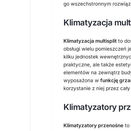
go wszechstronnym rozwiąza
Klimatyzacja multi
Klimatyzacja multisplit
to do
obsługi wielu pomieszczeń j
kilku jednostek wewnętrznych
praktyczne, ale także estet
elementów na zewnątrz budy
wyposażona w
funkcję grza
korzystanie z niej przez cały
Klimatyzatory pr
Klimatyzatory przenośne
to 