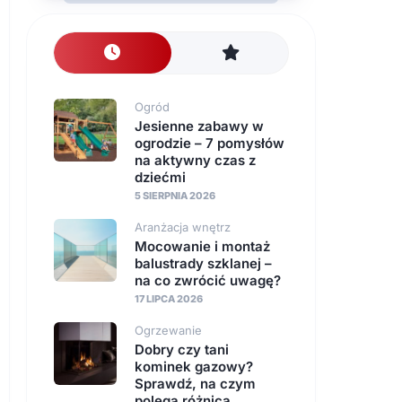
nawierzchnie
Instalacje
Ogród
Jesienne zabawy w
ogrodzie – 7 pomysłów
na aktywny czas z
dziećmi
5 SIERPNIA 2026
Aranżacja wnętrz
Mocowanie i montaż
balustrady szklanej –
na co zwrócić uwagę?
17 LIPCA 2026
Ogrzewanie
Dobry czy tani
kominek gazowy?
Sprawdź, na czym
polega różnica