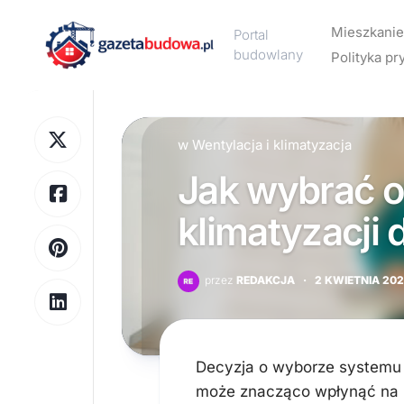
Skip
to
Mieszkanie
Portal
content
budowlany
Polityka pr
Aranżacj
wnętrz
w
Wentylacja i klimatyzacja
Design
Jak wybrać 
Meble
Ogrzewa
klimatyzacji
Wykończ
wnętrz
przez
REDAKCJA
·
2 KWIETNIA 20
Wyposaż
wnętrz
Decyzja o wyborze systemu k
może znacząco wpłynąć na 