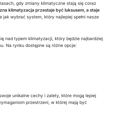
Więźba
zimowe
asach, gdy zmiany klimatyczne stają się coraz
dachowa
zna klimatyzacja przestaje być luksusem, a staje
le jak wybrać system, który najlepiej spełni nasze
ę nad typem klimatyzacji, który będzie najbardziej
u. Na rynku dostępne są różne opcje:
oje unikalne cechy i zalety, które mogą lepiej
maganiom przestrzeni, w której mają być