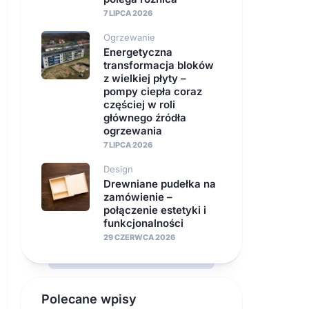
7 LIPCA 2026
Ogrzewanie
Energetyczna
transformacja bloków
z wielkiej płyty –
pompy ciepła coraz
częściej w roli
głównego źródła
ogrzewania
7 LIPCA 2026
Design
Drewniane pudełka na
zamówienie –
połączenie estetyki i
funkcjonalności
29 CZERWCA 2026
Polecane wpisy