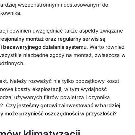
 bardziej wszechstronnym i dostosowanym do
tkownika.
acji
powinien uwzględniać także aspekty związane
fesjonalny montaż oraz regularny serwis są
 i bezawaryjnego działania systemu
. Warto również
wszystkie niezbędne zgody na montaż, zwłaszcza w
odzinnych.
ekt. Należy rozważyć nie tylko początkowy koszt
inowe koszty eksploatacji, w tym wydajność
rodzaj używanych filtrów powietrza i czynnika
32.
Czy jesteśmy gotowi zainwestować w bardziej
y może przynieść oszczędności w przyszłości?
mów klimatyzacji