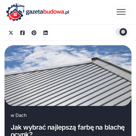
Skip
to
content
w
Dach
Jak wybrać najlepszą farbę na blachę
ocynk?