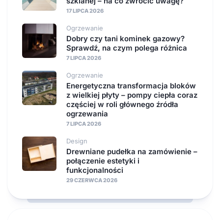
szklanej – na co zwrócić uwagę?
17 LIPCA 2026
Ogrzewanie
Dobry czy tani kominek gazowy?
Sprawdź, na czym polega różnica
7 LIPCA 2026
Ogrzewanie
Energetyczna transformacja bloków
z wielkiej płyty – pompy ciepła coraz
częściej w roli głównego źródła
ogrzewania
7 LIPCA 2026
Design
Drewniane pudełka na zamówienie –
połączenie estetyki i
funkcjonalności
29 CZERWCA 2026