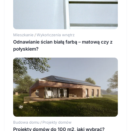
Mieszkanie
Wykończenia wnętrz
/
Odnawianie ścian białą farbą – matową czy z
połyskiem?
Budowa domu
Projekty domów
/
Projekty domów do 100 m2, jaki wybrać?