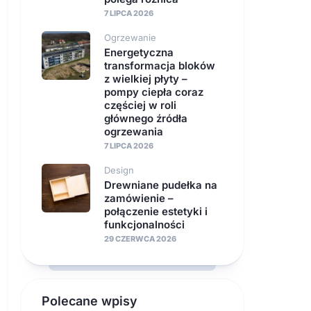
7 LIPCA 2026
Ogrzewanie
Energetyczna
transformacja bloków
z wielkiej płyty –
pompy ciepła coraz
częściej w roli
głównego źródła
ogrzewania
7 LIPCA 2026
Design
Drewniane pudełka na
zamówienie –
połączenie estetyki i
funkcjonalności
29 CZERWCA 2026
Polecane wpisy