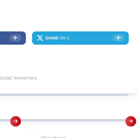
SHARE
ON X
 dodać komentarz.
Mieszkanie