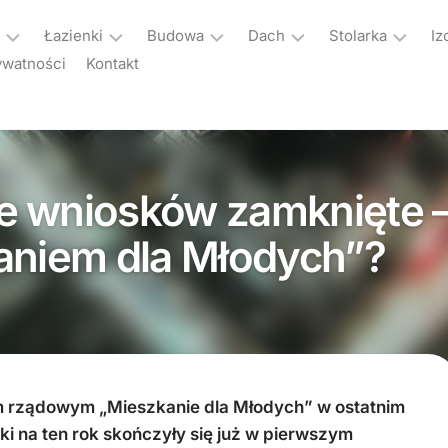
Łazienki
Budowa
Dach
Stolarka
Iz
ywatności
Kontakt
a
Aranżacje
Plan
Dachy
Akcesoria
łazienek
budowy
okienne
Instalacje
Armatura
Domy
dachowe
Okna
łazienkowa
z
e wniosków zamknięte 
Kolektory
Rolety
keramzytu
Ogrzewanie
słoneczne
okienne
nie
łazienki
Materiały
aniem dla Młodych”?
Okna
Parapety
wykończeniowe
enia
Sprzęt
dachowe
Drzwi
agd
Remont
Poddasze
enia
Bramy
Zdrowie
Wydarzenia
Pokrycia
i
Kolektory
dachowe
uroda
słoneczne
 rządowym „Mieszkanie dla Młodych” w ostatnim
Rynny
ki na ten rok skończyły się już w pierwszym
Ogrody