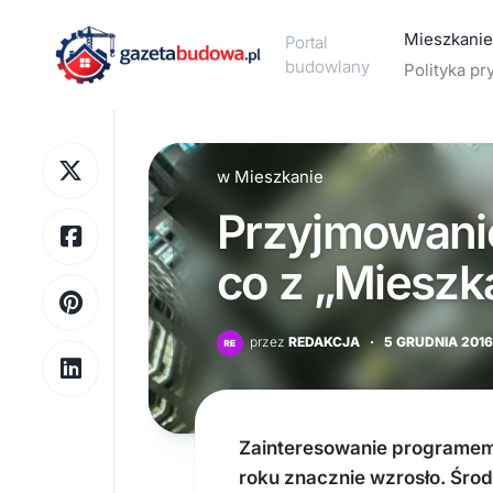
Skip
to
Mieszkanie
Portal
content
budowlany
Polityka pr
Aranżacj
wnętrz
w
Mieszkanie
Design
Przyjmowani
Meble
Ogrzewa
co z „Mieszk
Wykończ
wnętrz
przez
REDAKCJA
·
5 GRUDNIA 2016
Wyposaż
wnętrz
Zainteresowanie programem
roku znacznie wzrosło. Środ