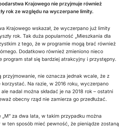
Więźba
zimowe
podarstwa Krajowego nie przyjmuje również
dachowa
y rok ze względu na wyczerpane limity.
 Krajowego wskazał, że wyczerpano już limity
yszły rok. Tak duża popularność „Mieszkania dla
ystkim z tego, że w programie mogą brać również
wtórnego. Dodatkowo również zmieniono nieco
program stał się bardziej atrakcyjny i przystępny.
są przyjmowanie, nie oznacza jednak wcale, że z
 korzystać. Na razie, w 2016 roku, wyczerpano
 ale nadal można składać je na 2018 rok – ostatni
ieważ obecny rząd nie zamierza go przedłużać.
e „M” za dwa lata, w takim przypadku można
y w ten sposób mieć pewność, że pieniądze zostaną