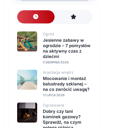
nawierzchnie
Instalacje
Ogród
Jesienne zabawy w
ogrodzie – 7 pomysłów
na aktywny czas z
dziećmi
5 SIERPNIA 2026
Aranżacja wnętrz
Mocowanie i montaż
balustrady szklanej –
na co zwrócić uwagę?
17 LIPCA 2026
Ogrzewanie
Dobry czy tani
kominek gazowy?
Sprawdź, na czym
polega różnica