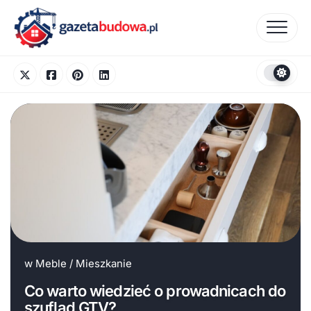
Skip
to
content
w
Meble
/
Mieszkanie
Co warto wiedzieć o prowadnicach do
szuflad GTV?