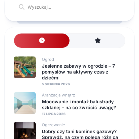
Ogród
Jesienne zabawy w ogrodzie – 7
pomysłów na aktywny czas z
dziećmi
5 SIERPNIA 2026
Aranżacja wnętrz
Mocowanie i montaż balustrady
szklanej – na co zwrócić uwagę?
17 LIPCA 2026
Ogrzewanie
Dobry czy tani kominek gazowy?
Sprawdź, na czym polega różnica