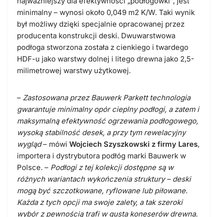
najważniejszy dla efektywności „podłogówki”, jest
minimalny – wynosi około 0,049 m2 K/W. Taki wynik
był możliwy dzięki specjalnie opracowanej przez
producenta konstrukcji deski. Dwuwarstwowa
podłoga stworzona została z cienkiego i twardego
HDF-u jako warstwy dolnej i litego drewna jako 2,5-
milimetrowej warstwy użytkowej.
–
Zastosowana przez Bauwerk Parkett technologia
gwarantuje minimalny opór cieplny podłogi, a zatem i
maksymalną efektywność ogrzewania podłogowego,
wysoką stabilność desek, a przy tym rewelacyjny
wygląd
– mówi
Wojciech Szyszkowski z firmy Lares
,
importera i dystrybutora podłóg marki Bauwerk w
Polsce. –
Podłogi z tej kolekcji dostępne są w
różnych wariantach wykończenia struktury – deski
mogą być szczotkowane, ryflowane lub piłowane.
Każda z tych opcji ma swoje zalety, a tak szeroki
wybór z pewnością trafi w gusta koneserów drewna.