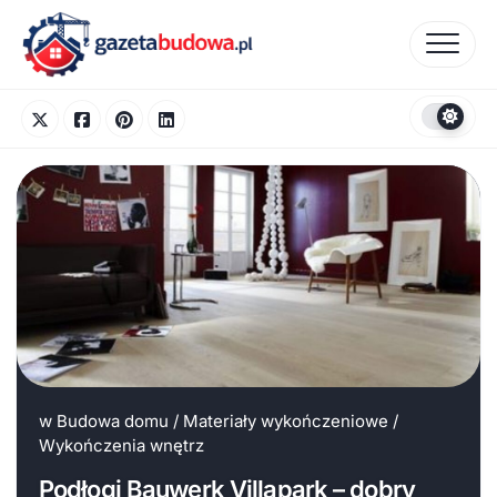
Skip
to
content
w
Budowa domu
/
Materiały wykończeniowe
/
Wykończenia wnętrz
Podłogi Bauwerk Villapark – dobry