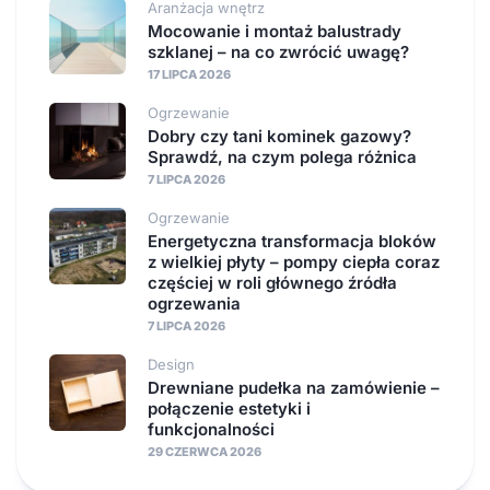
Aranżacja wnętrz
Mocowanie i montaż balustrady
szklanej – na co zwrócić uwagę?
17 LIPCA 2026
Ogrzewanie
Dobry czy tani kominek gazowy?
Sprawdź, na czym polega różnica
7 LIPCA 2026
Ogrzewanie
Energetyczna transformacja bloków
z wielkiej płyty – pompy ciepła coraz
częściej w roli głównego źródła
ogrzewania
7 LIPCA 2026
Design
Drewniane pudełka na zamówienie –
połączenie estetyki i
funkcjonalności
29 CZERWCA 2026