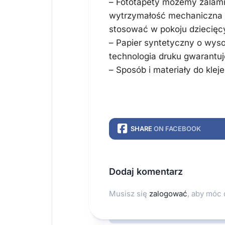
– Fototapety możemy zalami
wytrzymałość mechaniczna
stosować w pokoju dziecięc
– Papier syntetyczny o wyso
technologia druku gwarantuje
– Sposób i materiały do klej
SHARE
ON FACEBOOK
Dodaj komentarz
Musisz się
zalogować
, aby móc