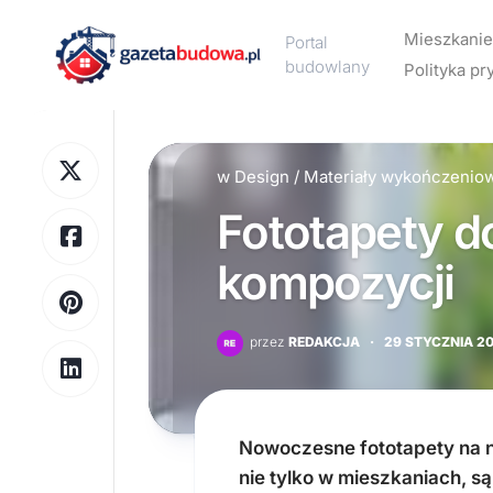
Skip
to
Mieszkanie
Portal
content
budowlany
Polityka pr
Aranżacj
wnętrz
w
Design
/
Materiały wykończenio
Design
Fototapety d
Meble
Ogrzewa
kompozycji
Wykończ
wnętrz
przez
REDAKCJA
·
29 STYCZNIA 20
Wyposaż
wnętrz
Nowoczesne fototapety na n
nie tylko w mieszkaniach, s