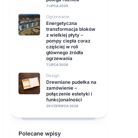
7 LIPCA 2026
Ogrzewanie
Energetyczna
transformacja bloków
z wielkiej płyty –
pompy ciepła coraz
częściej w roli
głównego źródła
ogrzewania
7 LIPCA 2026
Design
Drewniane pudełka na
zamówienie –
połączenie estetyki i
funkcjonalności
29 CZERWCA 2026
Polecane wpisy