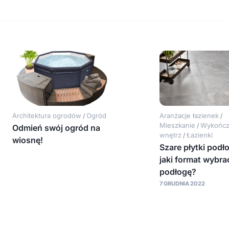
Architektura ogrodów
Ogród
Aranżacje łazienek
/
/
Mieszkanie
Wykończ
/
Odmień swój ogród na
wnętrz
Łazienki
/
wiosnę!
Szare płytki podł
jaki format wybra
podłogę?
7 GRUDNIA 2022