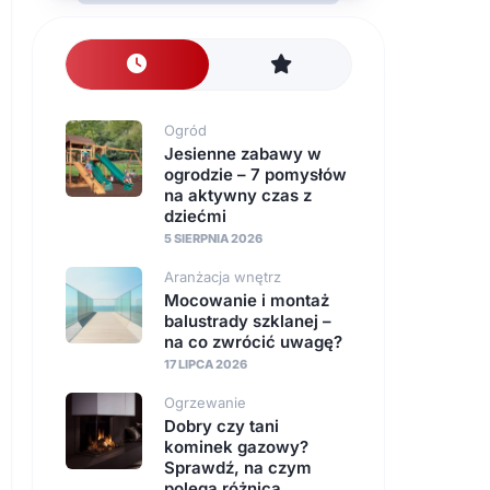
nawierzchnie
Instalacje
Ogród
Jesienne zabawy w
ogrodzie – 7 pomysłów
na aktywny czas z
dziećmi
5 SIERPNIA 2026
Aranżacja wnętrz
Mocowanie i montaż
balustrady szklanej –
na co zwrócić uwagę?
17 LIPCA 2026
Ogrzewanie
Dobry czy tani
kominek gazowy?
Sprawdź, na czym
polega różnica