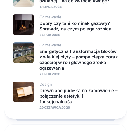
szklanej – na co zwrócić uwagę?
17 LIPCA 2026
Ogrzewanie
Dobry czy tani kominek gazowy?
Sprawdź, na czym polega różnica
7 LIPCA 2026
Ogrzewanie
Energetyczna transformacja bloków
z wielkiej płyty – pompy ciepła coraz
częściej w roli głównego źródła
ogrzewania
7 LIPCA 2026
Design
Drewniane pudełka na zamówienie –
połączenie estetyki i
funkcjonalności
29 CZERWCA 2026