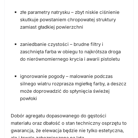
złe parametry natrysku – zbyt niskie ciśnienie
skutkuje powstaniem chropowatej struktury
zamiast gładkiej powierzchni
zaniedbanie czystości – brudne filtry i
zaschnięta farba w obiegu to najkrótsza droga
do nierównomiernego krycia i awarii pistoletu
ignorowanie pogody – malowanie podczas
silnego wiatru rozprasza mgiełkę farby, a deszcz
może doprowadzić do spłynięcia świeżej
powłoki
Dobór agregatu dopasowanego do gęstości
materiału oraz dbałość o stan techniczny osprzętu to
gwarancja, że elewacja będzie nie tylko estetyczna,
ale i trwale zabezpieczona na lata.