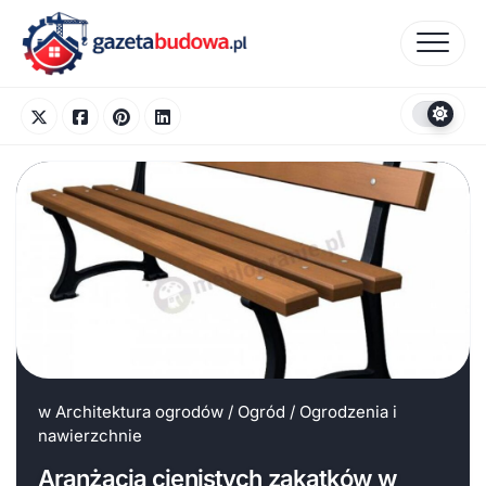
Skip
to
content
w
Architektura ogrodów
/
Ogród
/
Ogrodzenia i
nawierzchnie
Aranżacja cienistych zakątków w