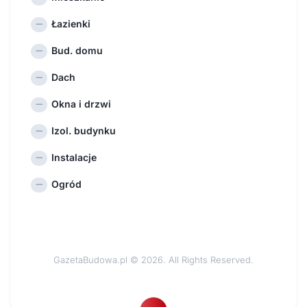
Łazienki
Bud. domu
Dach
Okna i drzwi
Izol. budynku
Instalacje
Ogród
GazetaBudowa.pl © 2026. All Rights Reserved.