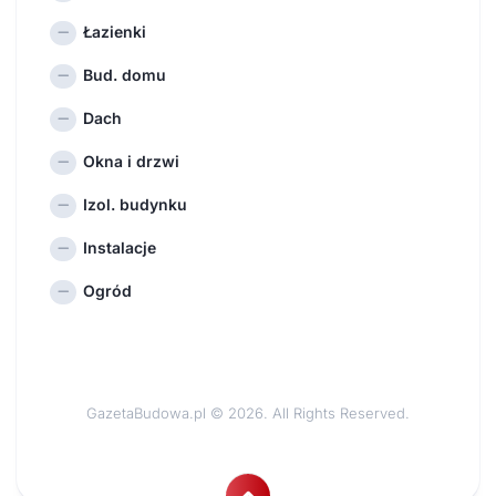
Łazienki
Bud. domu
Dach
Okna i drzwi
Izol. budynku
Instalacje
Ogród
GazetaBudowa.pl © 2026. All Rights Reserved.