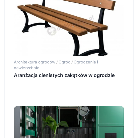
Architektura ogrodów
Ogród
Ogrodzenia i
/
/
nawierzchnie
Aranżacja cienistych zakątków w ogrodzie