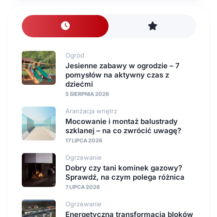
Ogród
Jesienne zabawy w ogrodzie – 7
pomysłów na aktywny czas z
dziećmi
5 SIERPNIA 2026
Aranżacja wnętrz
Mocowanie i montaż balustrady
szklanej – na co zwrócić uwagę?
17 LIPCA 2026
Ogrzewanie
Dobry czy tani kominek gazowy?
Sprawdź, na czym polega różnica
7 LIPCA 2026
Ogrzewanie
Energetyczna transformacja bloków