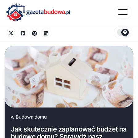
Skip
to
content
w
Budowa domu
Jak skutecznie zaplanować budżet na
budowę domu? Sprawdź nasz