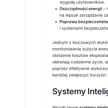
wygodę użytkowników.
Oszczędności energii
– 
na lepsze zarządzanie z
Poprawa bezpieczeńst
i systemami bezpieczeń
Jednym z kluczowych atutó
monitorowania zużycia energ
obniżenie kosztów eksploatac
ułatwiają codzienne życie, a
poprzez efektywne wykorzyst
bardziej zwiększyć korzyści
Systemy Intel
Współczesne
systemy intel