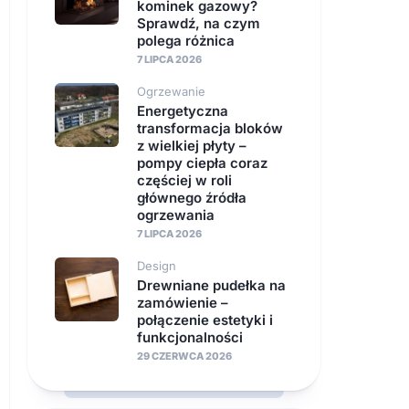
kominek gazowy?
Sprawdź, na czym
polega różnica
7 LIPCA 2026
Ogrzewanie
Energetyczna
transformacja bloków
z wielkiej płyty –
pompy ciepła coraz
częściej w roli
głównego źródła
ogrzewania
7 LIPCA 2026
Design
Drewniane pudełka na
zamówienie –
połączenie estetyki i
funkcjonalności
29 CZERWCA 2026