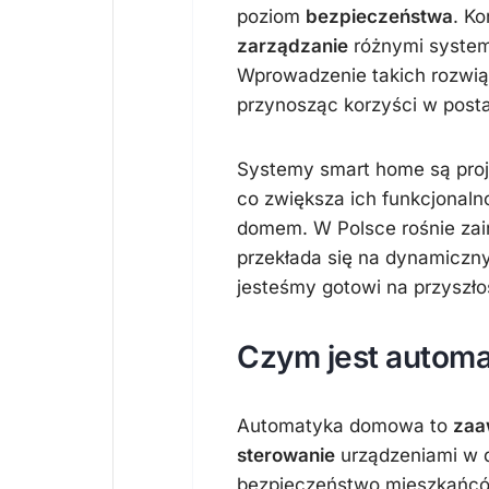
poziom
bezpieczeństwa
. K
zarządzanie
różnymi system
Wprowadzenie takich rozwią
przynosząc korzyści w post
Systemy smart home są pro
co zwiększa ich funkcjonaln
domem. W Polsce rośnie zain
przekłada się na dynamiczn
jesteśmy gotowi na przyszło
Czym jest autom
Automatyka domowa to
zaa
sterowanie
urządzeniami w 
bezpieczeństwo mieszkańcó