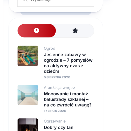
nawierzchnie
Instalacje
Ogród
Jesienne zabawy w
ogrodzie – 7 pomysłów
na aktywny czas z
dziećmi
5 SIERPNIA 2026
Aranżacja wnętrz
Mocowanie i montaż
balustrady szklanej –
na co zwrócić uwagę?
17 LIPCA 2026
Ogrzewanie
Dobry czy tani