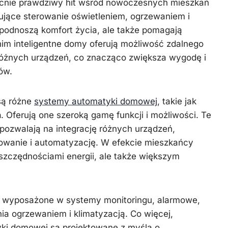
cnie prawdziwy hit wśród nowoczesnych mieszkań
Więźba
zimowe
dachowa
ujące sterowanie oświetleniem, ogrzewaniem i
podnoszą komfort życia, ale także pomagają
nim inteligentne domy oferują możliwość zdalnego
 różnych urządzeń, co znacząco zwiększa wygodę i
ów.
są różne
systemy automatyki domowej
, takie jak
n
. Oferują one szeroką gamę funkcji i możliwości. Te
ozwalają na integrację różnych urządzeń,
rowanie i automatyzację. W efekcie mieszkańcy
oszczędnościami energii, ale także większym
ć wyposażone w systemy monitoringu, alarmowe,
ia ogrzewaniem i klimatyzacją. Co więcej,
yki domowej są projektowane z myślą o