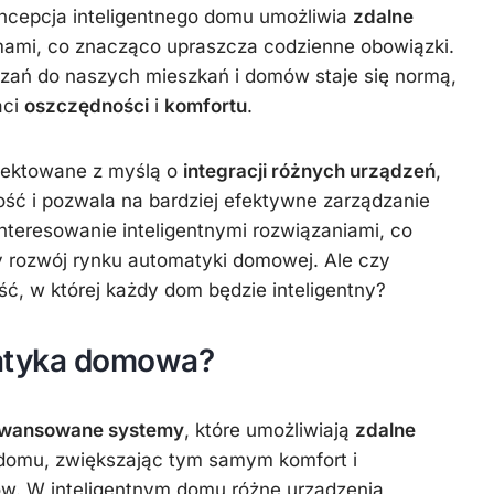
oncepcja inteligentnego domu umożliwia
zdalne
ami, co znacząco upraszcza codzienne obowiązki.
zań do naszych mieszkań i domów staje się normą,
aci
oszczędności
i
komfortu
.
jektowane z myślą o
integracji różnych urządzeń
,
ość i pozwala na bardziej efektywne zarządzanie
teresowanie inteligentnymi rozwiązaniami, co
y rozwój rynku automatyki domowej. Ale czy
ść, w której każdy dom będzie inteligentny?
atyka domowa?
wansowane systemy
, które umożliwiają
zdalne
domu, zwiększając tym samym komfort i
w. W inteligentnym domu różne urządzenia