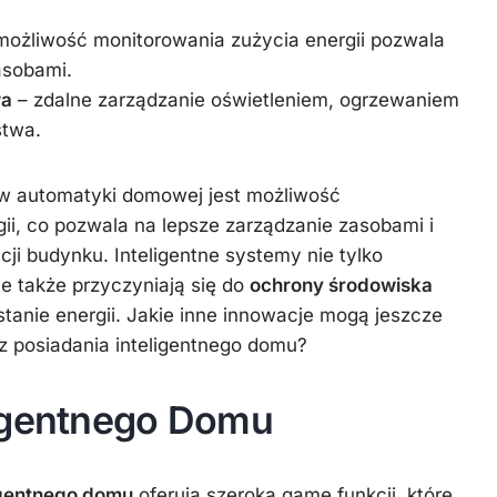
możliwość monitorowania zużycia energii pozwala
asobami.
wa
– zdalne zarządzanie oświetleniem, ogrzewaniem
stwa.
w automatyki domowej jest możliwość
ii, co pozwala na lepsze zarządzanie zasobami i
ji budynku. Inteligentne systemy nie tylko
le także przyczyniają się do
ochrony środowiska
anie energii. Jakie inne innowacje mogą jeszcze
 z posiadania inteligentnego domu?
igentnego Domu
igentnego domu
oferują szeroką gamę funkcji, które