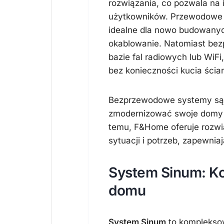
rozwiązania, co pozwala na
użytkowników. Przewodowe s
idealne dla nowo budowany
okablowanie. Natomiast be
bazie fal radiowych lub WiFi
bez konieczności kucia ścia
Bezprzewodowe systemy są s
zmodernizować swoje domy b
temu, F&Home oferuje rozwi
sytuacji i potrzeb, zapewni
System Sinum: K
domu
System Sinum
to kompleksow