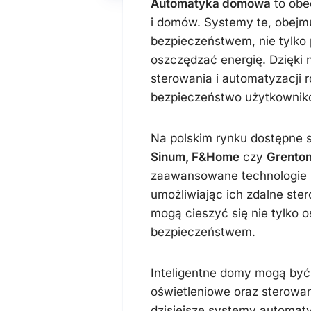
Automatyka domowa
to obe
i domów. Systemy te, obejm
bezpieczeństwem, nie tylko 
oszczędzać energię. Dzięki 
sterowania i automatyzacji
bezpieczeństwo użytkownik
Na polskim rynku dostępne 
Sinum, F&Home
czy
Grento
zaawansowane technologie p
umożliwiając ich zdalne ste
mogą cieszyć się nie tylko 
bezpieczeństwem.
Inteligentne domy mogą by
oświetleniowe oraz sterowan
dzisiejsze systemy automat