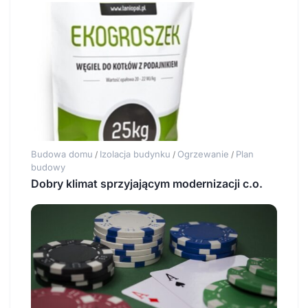
Budowa domu
Izolacja budynku
Ogrzewanie
Plan
/
/
/
budowy
Dobry klimat sprzyjającym modernizacji c.o.