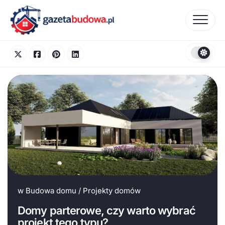
Skip
to
content
w
Budowa domu
/
Projekty domów
Domy parterowe, czy warto wybrać
projekt tego typu?