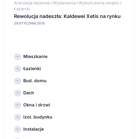
Aranżacje łazienek
Wydarzenia
Wykończenia wnętrz
/
/
/
Łazienki
Rewolucja nadeszła: Kaldewei Xetis na rynku
29 STYCZNIA 2015
Mieszkanie
Łazienki
Bud. domu
Dach
Okna i drzwi
Izol. budynku
Instalacje