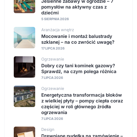
Jesienne zabawy w ogrodzie – 7
pomysłów na aktywny czas z
dziećmi
5 SIERPNIA 2026
Aranżacja wnętrz
Mocowanie i montaż balustrady
szklanej – na co zwrócić uwagę?
17 LIPCA 2026
Ogrzewanie
Dobry czy tani kominek gazowy?
Sprawdź, na czym polega różnica
7 LIPCA 2026
Ogrzewanie
Energetyczna transformacja bloków
z wielkiej płyty – pompy ciepła coraz
częściej w roli głównego źródła
ogrzewania
7 LIPCA 2026
Design
Drewniane pudełka na zamówienie –