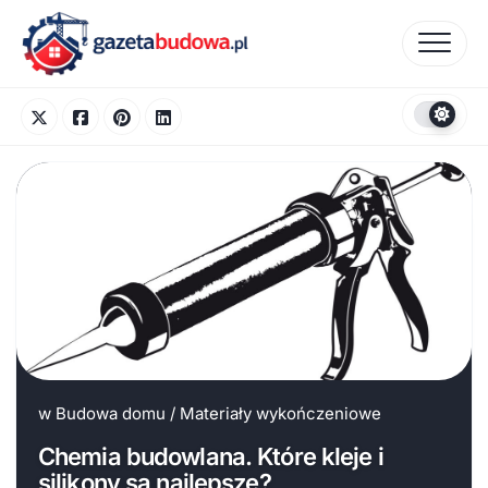
Skip
to
content
w
Budowa domu
/
Materiały wykończeniowe
Chemia budowlana. Które kleje i
silikony są najlepsze?