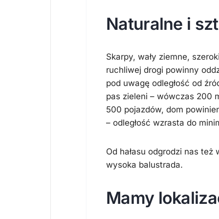
Naturalne i s
Skarpy, wały ziemne, szeroki
ruchliwej drogi powinny oddz
pod uwagę odległość od źróde
pas zieleni – wówczas 200 m
500 pojazdów, dom powinie
– odległość wzrasta do min
Od hałasu odgrodzi nas też 
wysoka balustrada.
Mamy lokalizac