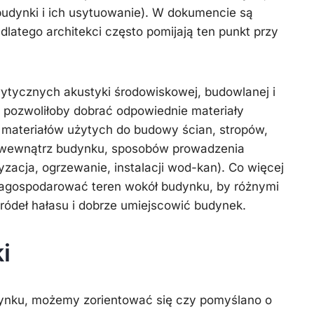
udynki i ich usytuowanie). W dokumencie są
latego architekci często pomijają ten punkt przy
ytycznych akustyki środowiskowej, budowlanej i
, pozwoliłoby dobrać odpowiednie materiały
e materiałów użytych do budowy ścian, stropów,
ji wewnątrz budynku, sposobów prowadzenia
tyzacja, ogrzewanie, instalacji wod-kan). Co więcej
agospodarować teren wokół budynku, by różnymi
ródeł hałasu i dobrze umiejscowić budynek.
i
udynku, możemy zorientować się czy pomyślano o