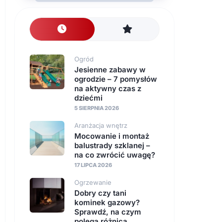
nawierzchnie
Instalacje
Ogród
Jesienne zabawy w
ogrodzie – 7 pomysłów
na aktywny czas z
dziećmi
5 SIERPNIA 2026
Aranżacja wnętrz
Mocowanie i montaż
balustrady szklanej –
na co zwrócić uwagę?
17 LIPCA 2026
Ogrzewanie
Dobry czy tani
kominek gazowy?
Sprawdź, na czym
polega różnica