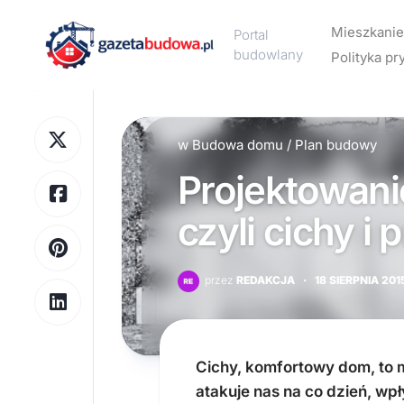
Skip
to
Mieszkanie
Portal
content
budowlany
Polityka pr
Aranżacj
wnętrz
w
Budowa domu
/
Plan budowy
Design
Projektowani
Meble
Ogrzewa
czyli cichy i
Wykończ
wnętrz
przez
REDAKCJA
·
18 SIERPNIA 201
Wyposaż
wnętrz
Cichy, komfortowy dom, to 
atakuje nas na co dzień, wpł