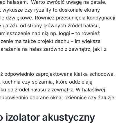
ed hałasem. Warto zwrócić uwagę na detale.
k wykusze czy ryzality to doskonałe ekrany
ale dźwiękowe. Również przesunięcia kondygnacji
 garażu od strony głównych źródeł hałasu,
umieszczenie nad nią np. loggi – to również
zenie ma także projekt dachu – im większa
arażenie na hałas zarówno z zewnątrz, jak i z
ż odpowiednio zaprojektowana klatka schodowa,
kuchnia czy spiżarnia, które oddzielają
u od źródeł hałasu z zewnątrz. W hałaśliwej
 odpowiednio dobrane okna, okiennice czy żaluzje.
o izolator akustyczny