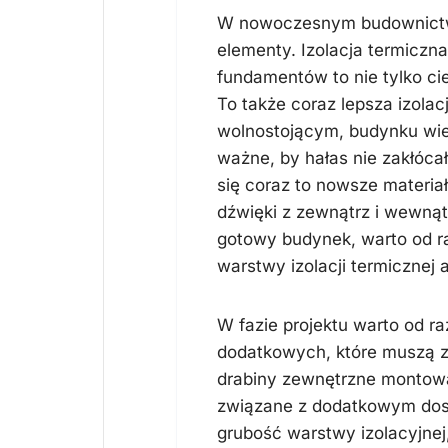
W nowoczesnym budownictwie
elementy. Izolacja termiczn
fundamentów to nie tylko ci
To także coraz lepsza izol
wolnostojącym, budynku wie
ważne, by hałas nie zakłóc
się coraz to nowsze materiał
dźwięki z zewnątrz i wewnątr
gotowy budynek, warto od r
warstwy izolacji termicznej a
W fazie projektu warto od 
dodatkowych, które muszą zn
drabiny zewnętrzne montowan
związane z dodatkowym dos
grubość warstwy izolacyjnej,