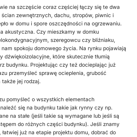
 na szczęście coraz częściej łączy się te dwa
a ścian zewnętrznych, dachu, stropów, piwnic i
epło w domu i spore oszczędności na ogrzewaniu.
acja akustyczna. Czy mieszkamy w domku
lokondygnacyjnym, szeregowcu czy bliźniaku,
ał nam spokoju domowego życia. Na rynku pojawiają
y dźwiękoizolacyjne, które skutecznie tłumią
z budynku. Projektując czy też docieplając już
azu przemyśleć sprawę ocieplenia, grubość
 także jej rodzaj.
razu pomyśleć o wszystkich elementach
aleźć się na budynku takie jak rynny czy np.
e na stałe (jeśli takie są wymagane lub jeśli są
tępem do różnych części budynku). Jeśli znamy
 łatwiej już na etapie projektu domu, dobrać do