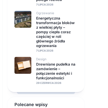
7 LIPCA 2026
Ogrzewanie
Energetyczna
transformacja bloków
z wielkiej płyty –
pompy ciepła coraz
częściej w roli
głównego źródła
ogrzewania
7 LIPCA 2026
Design
Drewniane pudełka na
zamówienie –
połączenie estetyki i
funkcjonalności
29 CZERWCA 2026
Polecane wpisy