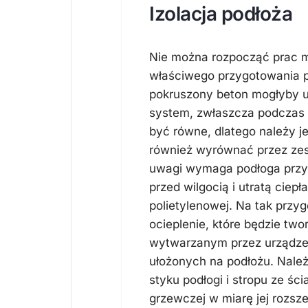
Izolacja podłoża
Nie można rozpocząć prac 
właściwego przygotowania p
pokruszony beton mogłyby u
system, zwłaszcza podczas 
być równe, dlatego należy j
również wyrównać przez zes
uwagi wymaga podłoga przy 
przed wilgocią i utratą ciepł
polietylenowej. Na tak przy
ocieplenie, które będzie tw
wytwarzanym przez urządze
ułożonych na podłożu. Nale
styku podłogi i stropu ze śc
grzewczej w miarę jej rozsz