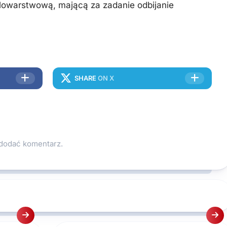
elowarstwową, mającą za zadanie odbijanie
SHARE
ON X
 dodać komentarz.