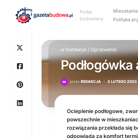
Skip
to
Mieszkanie
Portal
content
budowlany
Polityka pr
Aranżacj
wnętrz
w
Instalacje
/
Ogrzewanie
Design
Podłogówka a
Meble
Ogrzewa
przez
REDAKCJA
·
2 LUTEGO 2023
Wykończ
wnętrz
Wyposaż
wnętrz
Ocieplenie podłogowe, zwane
powszechnie w mieszkaniach
rozwiązania przekłada się b
odpowiada za komfort term