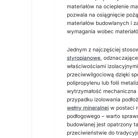
materiałów na ocieplenie m
pozwala na osiągnięcie poż
materiałów budowlanych i z
wymagania wobec materiałó
Jednym z najczęściej stoso
styropianowe
, odznaczające
właściwościami izolacyjnym
przeciwwilgociową dzięki sp
polipropylenu lub folii meta
wytrzymałość mechaniczna n
przypadku izolowania podłoż
wełny mineralnej
w postaci m
podłogowego – warto sprawd
budowlanej jest opatrzony t
przeciwieństwie do tradycyj