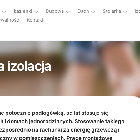
Łazienki
Budowa
Dach
Stolarka
Iz
ywatności
Kontakt
a
Aranżacje
Plan
Dachy
Akcesoria
łazienek
budowy
okienne
Instalacje
Armatura
Domy
dachowe
Okna
łazienkowa
z
 izolacja
Kolektory
Rolety
keramzytu
Ogrzewanie
słoneczne
okienne
nie
łazienki
Materiały
Okna
Parapety
wykończeniowe
enia
Sprzęt
dachowe
Drzwi
agd
Remont
Poddasze
enia
Bramy
Zdrowie
Wydarzenia
Pokrycia
i
 potocznie podłogówką, od lat stosuje się
Kolektory
dachowe
uroda
 i domach jednorodzinnych. Stosowanie takiego
słoneczne
ezpośrednio na rachunki za energię grzewczą i
Rynny
Ogrody
iczny w pomieszczeniach. Prace montażowe