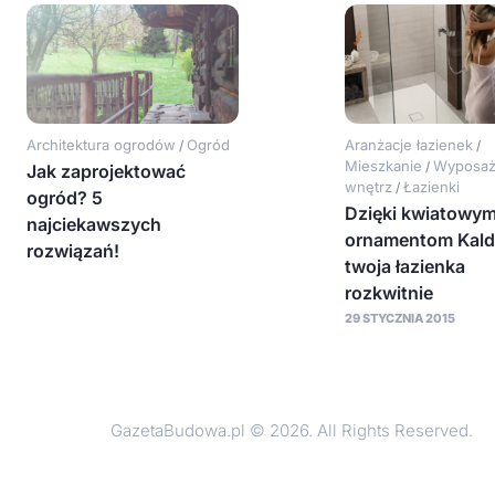
Architektura ogrodów
Ogród
Aranżacje łazienek
/
/
Mieszkanie
Wyposaż
/
Jak zaprojektować
wnętrz
Łazienki
/
ogród? 5
Dzięki kwiatowy
najciekawszych
ornamentom Kald
rozwiązań!
twoja łazienka
rozkwitnie
29 STYCZNIA 2015
GazetaBudowa.pl © 2026. All Rights Reserved.