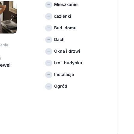
Mieszkanie
Łazienki
Bud. domu
Dach
enia
Okna i drzwi
m
Izol. budynku
ewei
Instalacje
Ogród