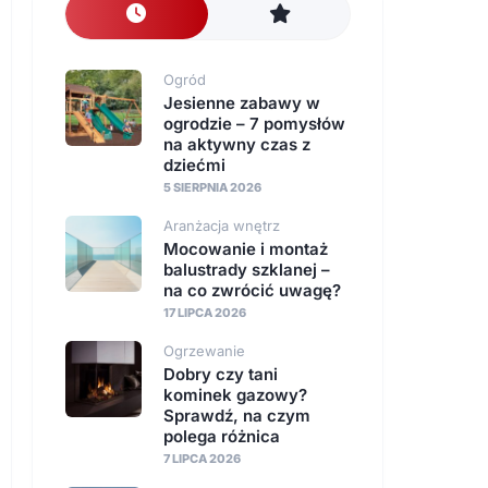
nawierzchnie
Instalacje
Ogród
Jesienne zabawy w
ogrodzie – 7 pomysłów
na aktywny czas z
dziećmi
5 SIERPNIA 2026
Aranżacja wnętrz
Mocowanie i montaż
balustrady szklanej –
na co zwrócić uwagę?
17 LIPCA 2026
Ogrzewanie
Dobry czy tani
kominek gazowy?
Sprawdź, na czym
polega różnica
7 LIPCA 2026