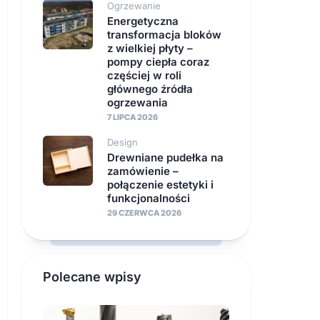
Ogrzewanie
Energetyczna
transformacja bloków
z wielkiej płyty –
pompy ciepła coraz
częściej w roli
głównego źródła
ogrzewania
7 LIPCA 2026
Design
Drewniane pudełka na
zamówienie –
połączenie estetyki i
funkcjonalności
29 CZERWCA 2026
Polecane wpisy