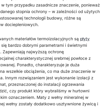
a w tym przypadku zasadnicze znaczenie, ponieważ
ądanego stopnia ochrony – w zależności od użytych
astosowanej technologii budowy, różne są
w dociepleniowych.
wanych materiałów termoizolacyjnych są
płyty
 się bardzo dobrymi parametrami i świetnymi
i. Zapewniają najwyższą ochronę
ecjalnej charakterystycznej srebrnej powłoce z
lizowanej. Ponadto, charakteryzuje je duża
a wszelkie obciążenia, co ma duże znaczenie w
a. Innym rozwiązaniem jest wykonanie izolacji z
at, przeznaczonej do instalacji ogrzewania
zić, czy produkt który wybraliśmy w hurtowni
akim oznaczeniem. Maty z wełny mineralnej w
nej wełny zostały dodatkowo usztywnione żywicą i