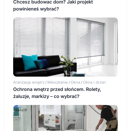
Chcesz budowac dom? Jaki projekt
powinieneś wybrać?
Aranżacja wnętrz
Mieszkanie
Okna
Okna i drzwi
/
/
/
Ochrona wnętrz przed słońcem. Rolety,
żaluzje, markizy – co wybrać?