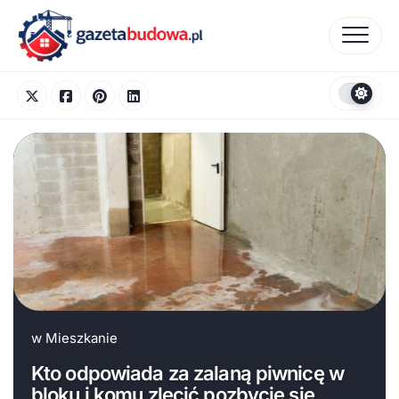
Skip
to
content
w
Mieszkanie
Kto odpowiada za zalaną piwnicę w
bloku i komu zlecić pozbycie się