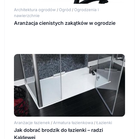
Architektura ogrodów
Ogród
Ogrodzenia i
/
/
nawierzchnie
Aranżacja cienistych zakątków w ogrodzie
Aranżacje łazienek
Armatura łazienkowa
Łazienki
/
/
Jak dobrać brodzik do łazienki – radzi
Kaldewei