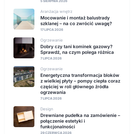
5 SIERPNIA 2026
Aranżacja wnętrz
Mocowanie i montaż balustrady
szklanej – na co zwrócić uwagę?
17 LIPCA 2026
Ogrzewanie
Dobry czy tani kominek gazowy?
Sprawdź, na czym polega różnica
7 LIPCA 2026
Ogrzewanie
Energetyczna transformacja bloków
z wielkiej płyty – pompy ciepła coraz
częściej w roli głównego źródła
ogrzewania
7 LIPCA 2026
Design
Drewniane pudełka na zamówienie –
połączenie estetyki i
funkcjonalności
29 CZERWCA 2026