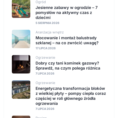
Ogród
Jesienne zabawy w ogrodzie – 7
pomysłów na aktywny czas z
dziećmi
5 SIERPNIA 2026
Aranżacja wnętrz
Mocowanie i montaż balustrady
szklanej – na co zwrócić uwagę?
17 LIPCA 2026
Ogrzewanie
Dobry czy tani kominek gazowy?
Sprawdź, na czym polega różnica
7 LIPCA 2026
Ogrzewanie
Energetyczna transformacja bloków
z wielkiej płyty – pompy ciepła coraz
częściej w roli głównego źródła
ogrzewania
7 LIPCA 2026
Design