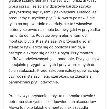
gładkie ściany, jednak niewłaściwy montaż arkuszy
gipsu sprawi, że ściany działowe bardzo szybko
„przyozdobią się” rysami i pęknięciami. Dlatego jeśli
pracujemy z użyciem płyt G-K, warto postawić nie
tylko na odpowiednie materiały, ale też właściwe
metody zarówno na etapie budowy, jak i w przypadku
remontu domu. Podstawowym elementem do
montażu płyt G-K są stelaże. W przypadku ścian
stelaż przytwierdza się do podłoża i sufitu, a
następnie skręca się całość z płytą. Przy montażu
sufitów podwieszanych jest podobnie. Płyty lądują w
specjalnie przygotowanych i przytwierdzonych do
ścian stelażach. Przed zakupem należy upewnić się,
czy rodzaj stelażu i jego szerokość są zbieżne z
parametrami płyt i odwrotnie.
Prace z wykorzystaniem płyt to nierzadko również
potrzeba skorzystania z odpowiednich akcesoriów.
Mowa tu np. o takich elementach jak
szczudła