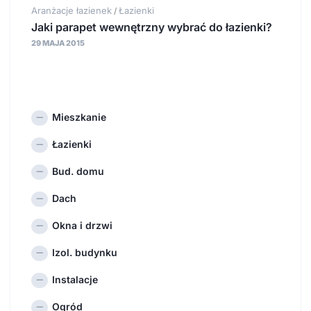
Aranżacje łazienek
Łazienki
/
Jaki parapet wewnętrzny wybrać do łazienki?
29 MAJA 2015
Mieszkanie
Łazienki
Bud. domu
Dach
Okna i drzwi
Izol. budynku
Instalacje
Ogród