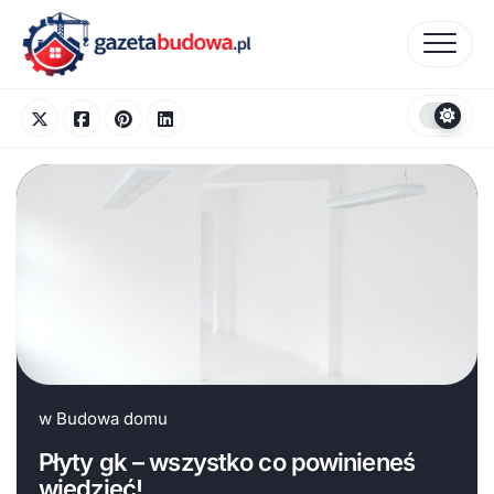
Skip
to
content
w
Budowa domu
Płyty gk – wszystko co powinieneś
wiedzieć!