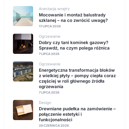
Aranżacja wnętrz
Mocowanie i montaż balustrady
szklanej – na co zwrócić uwagę?
17 LIPCA 2026
Ogrzewanie
Dobry czy tani kominek gazowy?
Sprawdź, na czym polega różnica
7 LIPCA 2026
Ogrzewanie
Energetyczna transformacja bloków
z wielkiej płyty – pompy ciepła coraz
częściej w roli głównego źródła
ogrzewania
7 LIPCA 2026
Design
Drewniane pudełka na zamówienie –
połączenie estetyki i
funkcjonalności
29 CZERWCA 2026