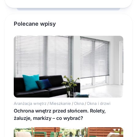
Polecane wpisy
Aranżacja wnętrz
Mieszkanie
Okna
Okna i drzwi
/
/
/
Ochrona wnętrz przed słońcem. Rolety,
żaluzje, markizy – co wybrać?