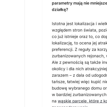
parametry mają nie mniejsz
działkę?
Istotna jest lokalizacja i wie
względem stron świata, poz
co już istnieje oraz to, co d
lokalizację, to ocena jej at
preferencji. Z reguły za kor
zurbanizowanych rejonach, w 
Ale z pewnością są także in
okolicy i dla nich atrakcyjni
zarazem – z dala od udogodn
tańsze, łatwiej więc kupić n
budowę wybranego domu ora
w bardziej zurbanizowanych 
na
wąskie parcele, które z 