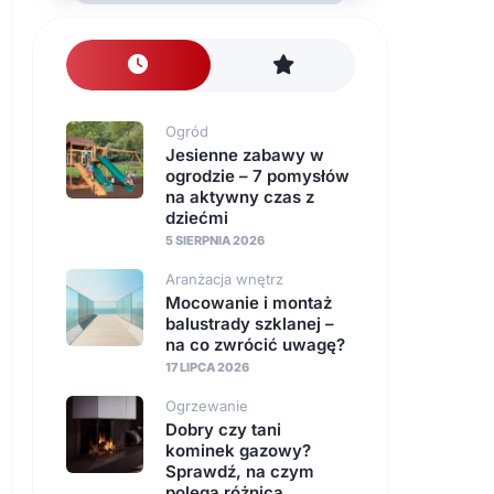
nawierzchnie
Instalacje
Ogród
Jesienne zabawy w
ogrodzie – 7 pomysłów
na aktywny czas z
dziećmi
5 SIERPNIA 2026
Aranżacja wnętrz
Mocowanie i montaż
balustrady szklanej –
na co zwrócić uwagę?
17 LIPCA 2026
Ogrzewanie
Dobry czy tani
kominek gazowy?
Sprawdź, na czym
polega różnica