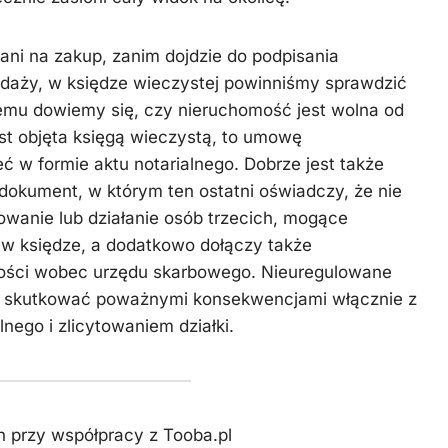
ani na zakup, zanim dojdzie do podpisania
aży, w księdze wieczystej powinniśmy sprawdzić
 temu dowiemy się, czy nieruchomość jest wolna od
jest objęta księgą wieczystą, to umowę
 w formie aktu notarialnego. Dobrze jest także
okument, w którym ten ostatni oświadczy, że nie
wanie lub działanie osób trzecich, mogące
w księdze, a dodatkowo dołączy także
łości wobec urzędu skarbowego. Nieuregulowane
 skutkować poważnymi konsekwencjami włącznie z
nego i zlicytowaniem działki.
h przy współpracy z Tooba.pl