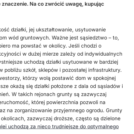
Więźba
zimowe
e znaczenie. Na co zwrócić uwagę, kupując
dachowa
lkość działki, jej ukształtowanie, usytuowanie
iom wód gruntowych. Ważne jest sąsiedztwo – to,
opiero ma powstać w okolicy. Jeśli chodzi o
rakcyjności w dużej mierze zależy od indywidualnych
zystniejsze uchodzą działki usytuowane w bardziej
pobliżu szkół, sklepów i pozostałej infrastruktury.
westorzy, którzy wolą postawić dom w spokojnej
ejsze okażą się działki położone z dala od sąsiadów i
ień. W takich rejonach grunty są zazwyczaj
ieruchomość, której powierzchnia pozwoli na
z na zorganizowanie przyjemnego ogrodu. Grunty
okolicach, zazwyczaj droższe, często są dzielone
kolei uchodzą za nieco trudniejsze do optymalnego