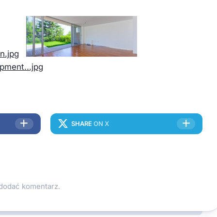
SHARE
ON X
 dodać komentarz.