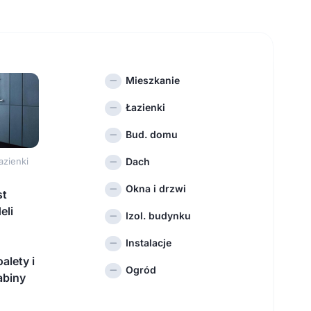
Mieszkanie
Łazienki
Bud. domu
Dach
azienki
h
Okna i drzwi
st
eli
Izol. budynku
Instalacje
alety i
Ogród
abiny