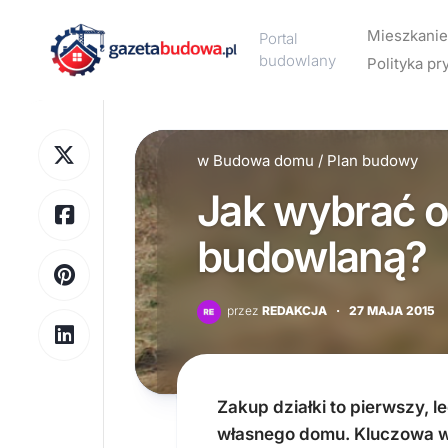
Skip
to
Mieszkanie
Portal
content
budowlany
Polityka pr
Aranżacj
wnętrz
w
Budowa domu
/
Plan budowy
Design
Jak wybrać o
Meble
Ogrzewa
budowlaną?
Wykończ
wnętrz
przez
REDAKCJA
·
27 MAJA 2015
Wyposaż
wnętrz
Zakup działki to pierwszy, l
własnego domu. Kluczowa w t