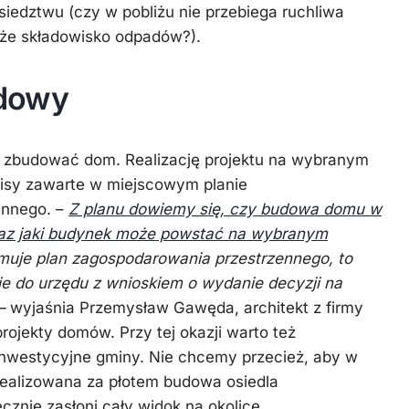
siedztwu (czy w pobliżu nie przebiega ruchliwa
oże składowisko odpadów?).
dowy
a zbudować dom. Realizację projektu na wybranym
isy zawarte w miejscowym planie
ennego. –
Z planu dowiemy się, czy budowa domu w
raz jaki budynek może powstać na wybranym
ejmuje plan zagospodarowania przestrzennego, to
e do urzędu z wnioskiem o wydanie decyzji na
 –
wyjaśnia Przemysław Gawęda, architekt z firmy
rojekty domów. Przy tej okazji warto też
 inwestycyjne gminy. Nie chcemy przecież, aby w
realizowana za płotem budowa osiedla
cznie zasłoni cały widok na okolicę.