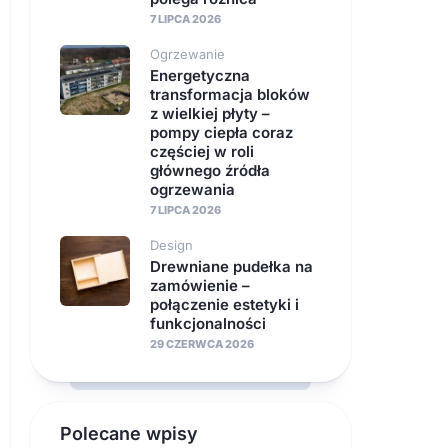
7 LIPCA 2026
Ogrzewanie
Energetyczna
transformacja bloków
z wielkiej płyty –
pompy ciepła coraz
częściej w roli
głównego źródła
ogrzewania
7 LIPCA 2026
Design
Drewniane pudełka na
zamówienie –
połączenie estetyki i
funkcjonalności
29 CZERWCA 2026
Polecane wpisy