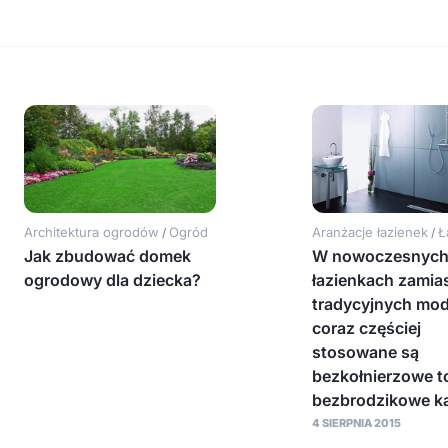
Architektura ogrodów
Ogród
Aranżacje łazienek
Ł
/
/
Jak zbudować domek
W nowoczesnyc
ogrodowy dla dziecka?
łazienkach zamia
tradycyjnych mod
coraz częściej
stosowane są
bezkołnierzowe to
bezbrodzikowe k
4 SIERPNIA 2015