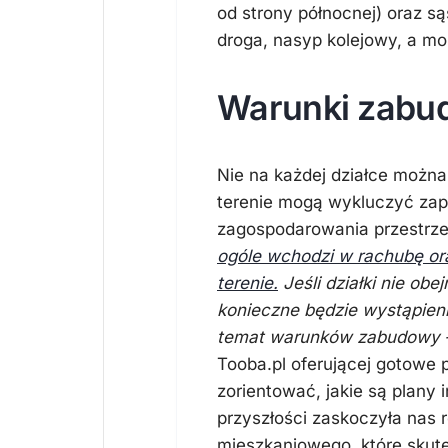
od strony północnej) oraz są
droga, nasyp kolejowy, a m
Warunki zabu
Nie na każdej działce możn
terenie mogą wykluczyć zap
zagospodarowania przestrz
ogóle wchodzi w rachubę o
terenie.
Jeśli działki nie ob
konieczne będzie wystąpieni
temat warunków zabudowy
Tooba.pl oferującej gotowe p
zorientować, jakie są plany
przyszłości zaskoczyła nas 
mieszkaniowego, które skute