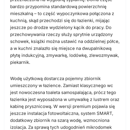
bardzo przypomina standardową powierzchnię
mieszkalną – to część wypoczynkowa połączona z
kuchnią, skąd przechodzi się do łazienki, mijając
jeszcze po drodze wydzielony kącik do pracy. Do
przechowywania rzeczy służy sprytnie urządzony
schowek, książki można ustawić na oddzielnej półce,
a w kuchni znalazło się miejsce na dwupalnikową
płytę indukcyjną, zmywarkę, lodówkę, zlewozmywak,
piekarnik.
Wodę użytkową dostarcza pojemny zbiornik
umieszczony w łazience. Zamiast klasycznego wc
jest nowoczesna toaleta samospalająca, prócz tego
łazienka jest wyposażona w umywalkę z lustrem oraz
kabinę prysznicową. W wersji premium pojawia się
jeszcze instalacja fotowoltaiczna, system SMART,
dodatkowy zbiornik na szarą wodę, wzmocniona
izolacja. Za sprawą tych udogodnień mikrodomek