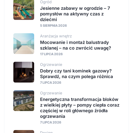
Ogród
Jesienne zabawy w ogrodzie – 7
pomysłów na aktywny czas z
dziećmi
5 SIERPNIA 2026
Aranżacja wnętrz
Mocowanie i montaż balustrady
szklanej – na co zwrócić uwagę?
17 LIPCA 2026
Ogrzewanie
Dobry czy tani kominek gazowy?
Sprawdź, na czym polega różnica
7 LIPCA 2026
Ogrzewanie
Energetyczna transformacja bloków
z wielkiej płyty – pompy ciepła coraz
częściej w roli głównego źródła
ogrzewania
7 LIPCA 2026
Design