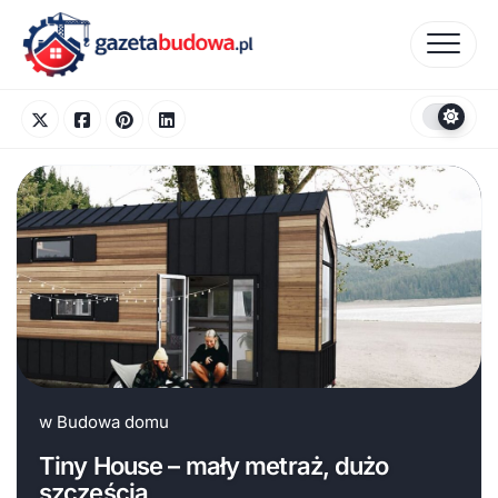
Skip
to
content
w
Budowa domu
Tiny House – mały metraż, dużo
szczęścia