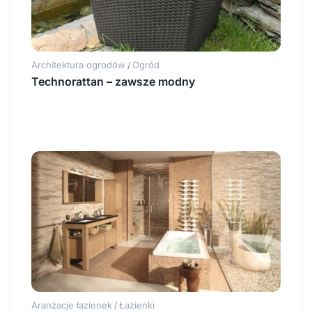
Architektura ogrodów
Ogród
/
Technorattan – zawsze modny
Aranżacje łazienek
Łazienki
/